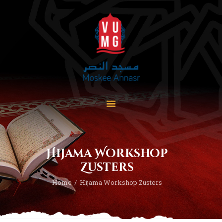
Home
Over ons
Onderwijs
Vrouwencommissie
Activiteiten
Hijama Workshop
Diensten
Zusters
Contact
Home
Hijama Workshop Zusters
Lid worden