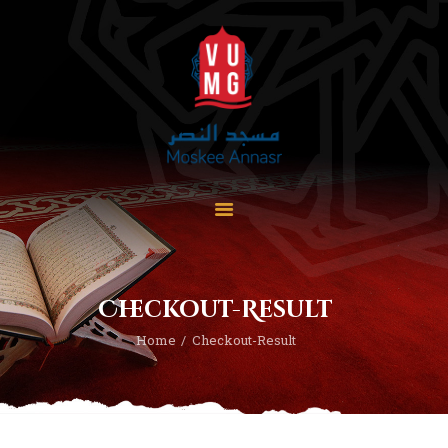
Home
Over ons
Onderwijs
Vrouwencommissie
Activiteiten
Checkout-Result
Diensten
Home
Checkout-Result
Contact
Lid worden